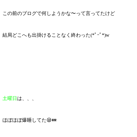
この前のブログで何しようかな〜って言ってたけど
結局どこへも出掛けることなく終わった(*ﾟｰﾟ*)w
土曜日
は、、、
ほぼほぼ爆睡してた😪💤