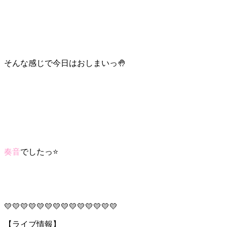
そんな感じで今日はおしまいっ🤚
奏音
でしたっ⭐
💛💛💛💛💛💛💛💛💛💛💛💛💛💛
【ライブ情報】