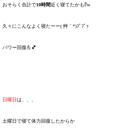
おそらく合計で
10時間
近く寝てたかも⁉w
久々にこんなよく寝たーー( 艸｀*)ﾌﾟﾌﾟｯ
パワー回復💪💕
日曜日
は、、、
土曜日で寝て体力回復したからか