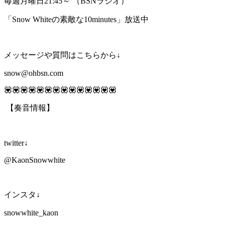
毎週月曜日21:45～ （BSNラジオ）
「Snow Whiteの素敵な10minutes」放送中
メッセージや質問はこちらから↓
snow@ohbsn.com
💟💟💟💟💟💟💟💟💟💟💟💟💟💟
【奏音情報】
twitter↓
@KaonSnowwhite
インスタ↓
snowwhite_kaon