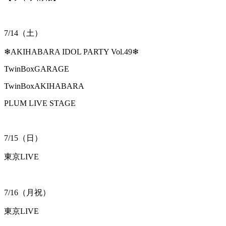
7/14（土）
❄AKIHABARA IDOL PARTY Vol.49❄
TwinBoxGARAGE
TwinBoxAKIHABARA
PLUM LIVE STAGE
7/15（日）
東京LIVE
7/16（月祝）
東京LIVE