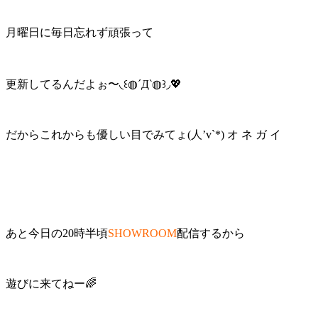
月曜日に毎日忘れず頑張って
更新してるんだよぉ〜◟꒰◍´Д‵◍꒱◞💖
だからこれからも優しい目でみてょ(人’v`*) オ ネ ガ イ
あと今日の20時半頃
SHOWROOM
配信するから
遊びに来てねー🌈