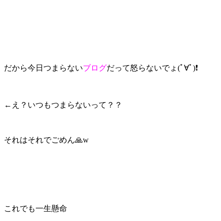
だから今日つまらない
ブログ
だって怒らないでょ(ﾟ∀ﾟ)❗
←え？いつもつまらないって？？
それはそれでごめん🙏w
これでも一生懸命