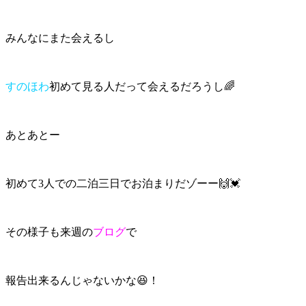
みんなにまた会えるし
すのほわ
初めて見る人だって会えるだろうし🌈
あとあとー
初めて3人での二泊三日でお泊まりだゾーー🙌💓
その様子も来週の
ブログ
で
報告出来るんじゃないかな😆！