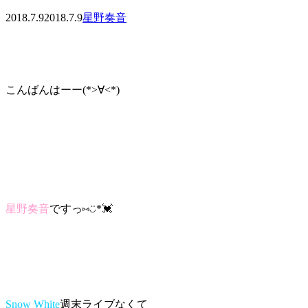
2018.7.9
2018.7.9
星野奏音
こんばんはーー(*>∀<*)ゞ
星野奏音
ですっ⑅◡̈*💓
Snow White
週末ライブなくて