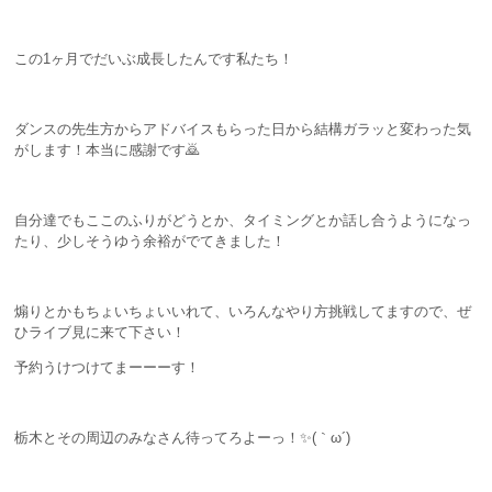
この1ヶ月でだいぶ成長したんです私たち！
ダンスの先生方からアドバイスもらった日から結構ガラッと変わった気
がします！本当に感謝です🙇
自分達でもここのふりがどうとか、タイミングとか話し合うようになっ
たり、少しそうゆう余裕がでてきました！
煽りとかもちょいちょいいれて、いろんなやり方挑戦してますので、ぜ
ひライブ見に来て下さい！
予約うけつけてまーーーす！
栃木とその周辺のみなさん待ってろよーっ！✨(｀ω´)