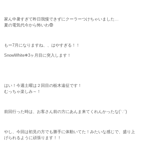
家ん中暑すぎて昨日我慢できずにクーラーつけちゃいました…
夏の電気代今から怖いわ😨
もー7月になりますね、、はやすぎる！！
SnowWhite❄3ヶ月目に突入します！
はい！今週土曜は２回目の栃木遠征です！
むっちゃ楽しみ～！
前回行った時は、お客さん前の方にあんま来てくれんかったな(´∵`)
やし、今回は初見の方でも勝手に体動いてた！みたいな感じで、盛り上
げられるように頑張ります！！