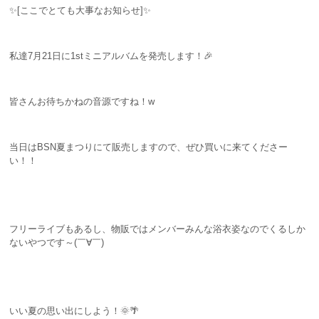
✨[ここでとても大事なお知らせ]✨
私達7月21日に1stミニアルバムを発売します！🎉
皆さんお待ちかねの音源ですね！w
当日はBSN夏まつりにて販売しますので、ぜひ買いに来てくださー
い！！
フリーライブもあるし、物販ではメンバーみんな浴衣姿なのでくるしか
ないやつです～(￣∀￣)
いい夏の思い出にしよう！🌞🌴