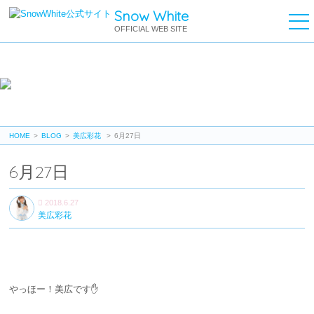
Snow White
OFFICIAL WEB SITE
OFFICIAL BLOG
美広彩花 公式ブログ
HOME
BLOG
美広彩花
6月27日
6月27日
2
2018.6.27
0
美広彩花
1
8.
6.
2
7
やっほー！美広です✋